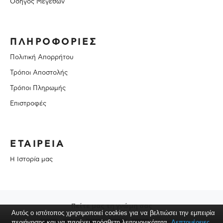
Οδηγός Μεγεθών
ΠΛΗΡΟΦΟΡΙΕΣ
Πολιτική Απορρήτου
Τρόποι Αποστολής
Τρόποι Πληρωμής
Επιστροφές
ΕΤΑΙΡΕΙΑ
Η Ιστορία μας
Πείτε μας τη γνώμη σας
Αυτός ο ιστότοπος χρησιμοποιεί cookies για να βελτιώσει την εμπειρία
περιήγησης και να παρέχει πρόσθετη λειτουργικότητα.
Λεπτομέρειες