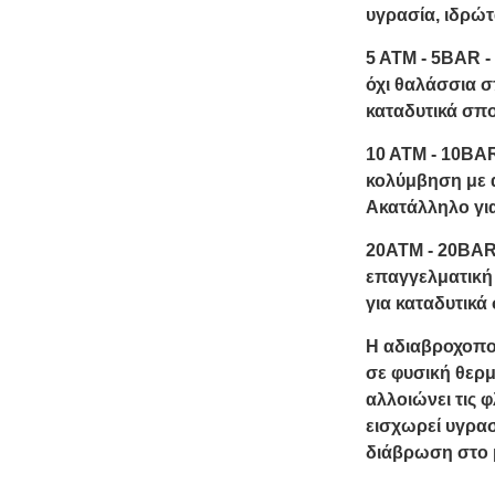
υγρασία, ιδρώτ
5 ΑΤΜ - 5BAR -
όχι θαλάσσια 
καταδυτικά σπ
10 ΑΤΜ - 10BAR
κολύμβηση με 
Ακατάλληλο για
20ΑΤΜ - 20BAR
επαγγελματική
για καταδυτικά
Η αδιαβροχοπο
σε φυσική θερμο
αλλοιώνει τις 
εισχωρεί υγρασ
διάβρωση στο 