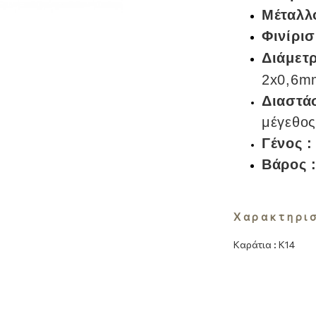
Μέταλλ
Φινίρισ
Διάμετ
2x0,6m
Διαστάσ
μέγεθος
Γένος :
Βάρος 
Χαρακτηρι
Καράτια
:
Κ14