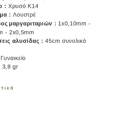
ο :
Χρυσό Κ14
μα :
Λουστρέ
ρος
μαργαριταριών
:
1x0,10mm -
m - 2x0,5mm
εις αλυσίδας :
45cm συνολικό
Γυναικείο
:
3,8 gr
στικά