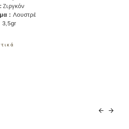
:
Ζιργκόν
μα :
Λουστρέ
:
3,5gr
στικά