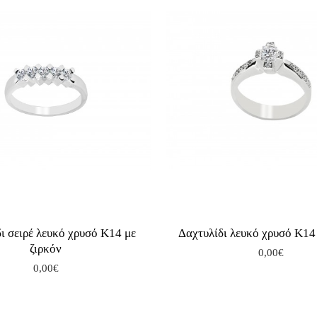
ι σειρέ λευκό χρυσό Κ14 με
Δαχτυλίδι λευκό χρυσό Κ14 
ζιρκόν
0,00€
0,00€