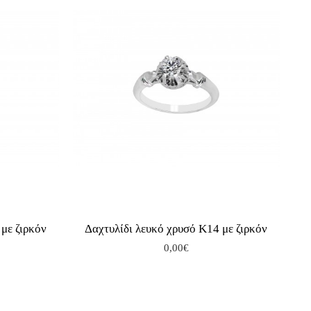
με ζιρκόν
Δαχτυλίδι λευκό χρυσό Κ14 με ζιρκόν
0,00€