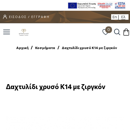
En
Ελ
ΕΙΣΟΔΟΣ / ΕΓΓΡΑΦΗ
0
Αρχική
Κοσμήματα
Δαχτυλίδι χρυσό Κ14 με ζιργκόν
Δαχτυλίδι χρυσό Κ14 με ζιργκόν