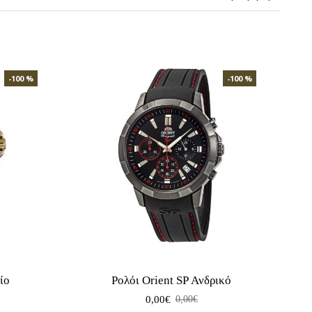
-100 %
-100 %
ίο
Ρολόι Orient SP Ανδρικό
0,00€
0,00€