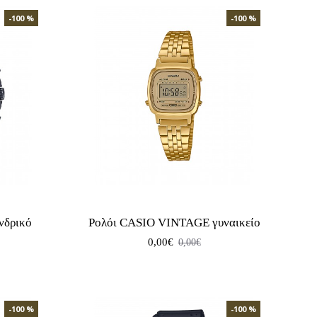
-100 %
-100 %
νδρικό
Ρολόι CASIO VINTAGE γυναικείο
0,00€
0,00€
-100 %
-100 %