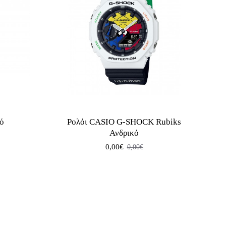
κό
Ρολόι CASIO G-SHOCK Rubiks
Ανδρικό
0,00€
0,00€