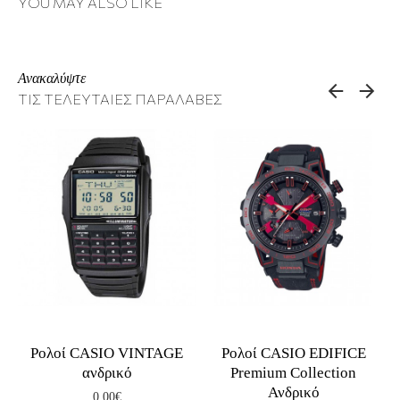
YOU MAY ALSO LIKE
Ανακαλύψτε
ΤΙΣ ΤΕΛΕΥΤΑΙΕΣ ΠΑΡΑΛΑΒΕΣ
14
Ρολοί CASIO VINTAGE
Ρολοί CASIO EDIFICE
ανδρικό
Premium Collection
Ανδρικό
0,00€